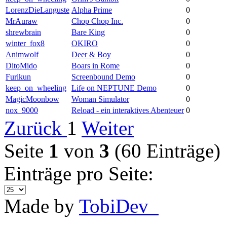
LorenzDieLanguste
Alpha Prime
0
MrAuraw
Chop Chop Inc.
0
shrewbrain
Bare King
0
winter_fox8
OKIRO
0
Animwolf
Deer & Boy
0
DitoMido
Boars in Rome
0
Furikun
Screenbound Demo
0
keep_on_wheeling
Life on NEPTUNE Demo
0
MagicMoonbow
Woman Simulator
0
nox_9000
Reload - ein interaktives Abenteuer
0
Zurück
1
Weiter
Seite
1
von
3
(60 Einträge)
Einträge pro Seite:
Made by
TobiDev_