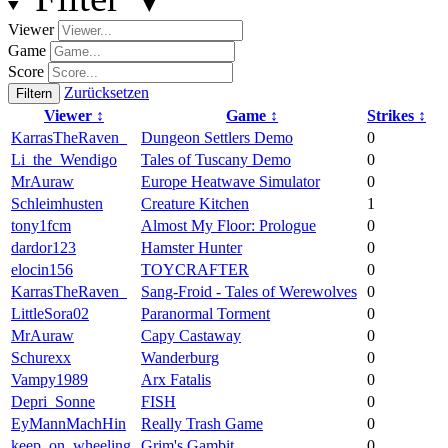
Viewer
Game
Score
Zurücksetzen
Filtern
Viewer
↕
Game
↕
Strikes
↕
KarrasTheRaven_
Dungeon Settlers Demo
0
Li_the_Wendigo
Tales of Tuscany Demo
0
MrAuraw
Europe Heatwave Simulator
0
Schleimhusten
Creature Kitchen
1
tony1fcm
Almost My Floor: Prologue
0
dardor123
Hamster Hunter
0
elocin156
TOYCRAFTER
0
KarrasTheRaven_
Sang-Froid - Tales of Werewolves
0
LittleSora02
Paranormal Torment
0
MrAuraw
Capy Castaway
0
Schurexx
Wanderburg
0
Vampy1989
Arx Fatalis
0
Depri_Sonne
FISH
0
EyMannMachHin
Really Trash Game
0
keep_on_wheeling
Grim's Gambit
0